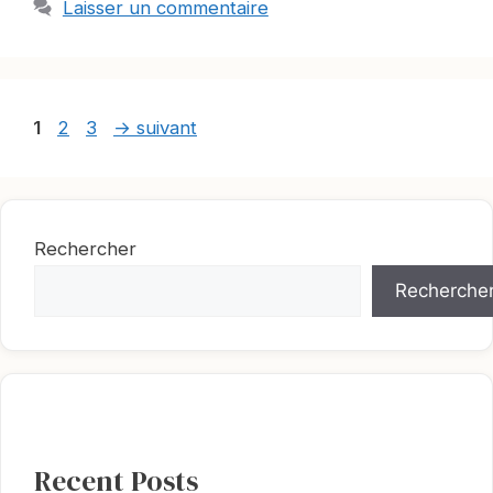
Laisser un commentaire
Page
Page
Page
1
2
3
→
suivant
Rechercher
Recherche
Recent Posts