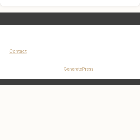
Contact
Mentions légales
|
Politique de confidentialité
© 2026 lucieminimalise.fr
• Construit avec
GeneratePress