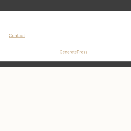
Contact
Mentions légales
|
Politique de confidentialité
© 2026 lucieminimalise.fr
• Construit avec
GeneratePress