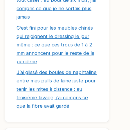
tout caser : au bout de six mois, j’ai
compris ce que je ne sortais plus
jamais
C’est fini pour les meubles chinés
qui rejoignent le dressing le jour
même : ce que ces trous de 1 à 2
mm annoncent pour le reste de la
penderie
J’ai glissé des boules de naphtaline
entre mes pulls de laine juste pour
tenir les mites à distance : au
troisième lavage, j’ai compris ce
que la fibre avait gardé