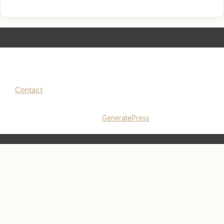
Contact
Mentions légales
|
Politique de confidentialité
© 2026 lucieminimalise.fr
• Construit avec
GeneratePress