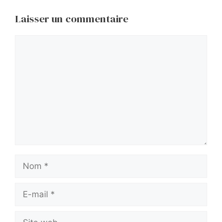
Laisser un commentaire
Commentaire
Nom
E-
mail
Site