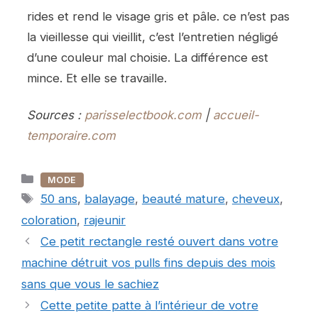
rides et rend le visage gris et pâle. ce n’est pas
la vieillesse qui vieillit, c’est l’entretien négligé
d’une couleur mal choisie. La différence est
mince. Et elle se travaille.
Sources :
parisselectbook.com
|
accueil-
temporaire.com
Catégories
MODE
Étiquettes
50 ans
,
balayage
,
beauté mature
,
cheveux
,
coloration
,
rajeunir
Ce petit rectangle resté ouvert dans votre
machine détruit vos pulls fins depuis des mois
sans que vous le sachiez
Cette petite patte à l’intérieur de votre