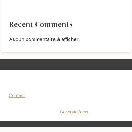
Recent Comments
Aucun commentaire à afficher.
Contact
Mentions légales
|
Politique de confidentialité
© 2026 lucieminimalise.fr
• Construit avec
GeneratePress