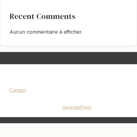
Recent Comments
Aucun commentaire à afficher.
Contact
Mentions légales
|
Politique de confidentialité
© 2026 lucieminimalise.fr
• Construit avec
GeneratePress