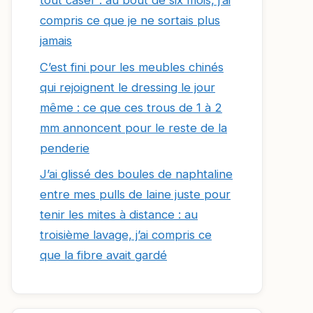
tout caser : au bout de six mois, j’ai
compris ce que je ne sortais plus
jamais
C’est fini pour les meubles chinés
qui rejoignent le dressing le jour
même : ce que ces trous de 1 à 2
mm annoncent pour le reste de la
penderie
J’ai glissé des boules de naphtaline
entre mes pulls de laine juste pour
tenir les mites à distance : au
troisième lavage, j’ai compris ce
que la fibre avait gardé