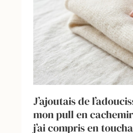
J’ajoutais de l’adouc
mon pull en cachemire
j’ai compris en touchan