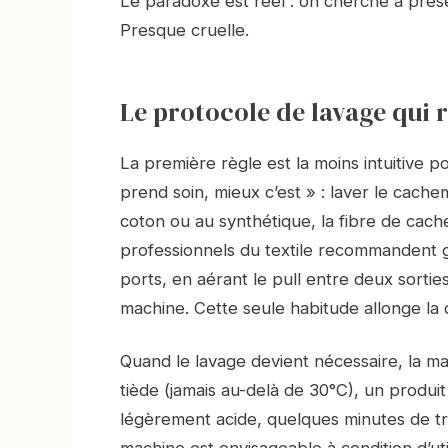
Le paradoxe est réel : on cherche à prése
Presque cruelle.
Le protocole de lavage qui 
La première règle est la moins intuitive 
prend soin, mieux c’est » : laver le cach
coton ou au synthétique, la fibre de cach
professionnels du textile recommandent g
ports, en aérant le pull entre deux sorti
machine. Cette seule habitude allonge la 
Quand le lavage devient nécessaire, la ma
tiède (jamais au-delà de 30°C), un produit
légèrement acide, quelques minutes de tr
machine est envisageable à condition d’ut