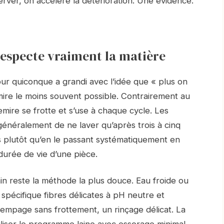
rver, on accélère la détérioration. Une évidence.
respecte vraiment la matière
pour quiconque a grandi avec l’idée que « plus on
emire le moins souvent possible. Contrairement au
emire se frotte et s’use à chaque cycle. Les
énéralement de ne laver qu’après trois à cinq
es plutôt qu’en le passant systématiquement en
durée de vie d’une pièce.
in reste la méthode la plus douce. Eau froide ou
 spécifique fibres délicates à pH neutre et
empage sans frottement, un rinçage délicat. La
iliser le programme laine avec essorage minimal,