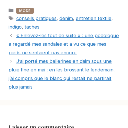
Catégories
MODE
Étiquettes
conseils pratiques
,
denim
,
entretien textile
,
indigo
,
taches
« Enlevez-les tout de suite » : une podologue
a regardé mes sandales et a vu ce que mes
pieds ne sentaient pas encore
J’ai porté mes ballerines en daim sous une
pluie fine en mai : en les brossant le lendemain,
j’ai compris que le blanc qui restait ne partirait
plus jamais
Laisser un commentaire