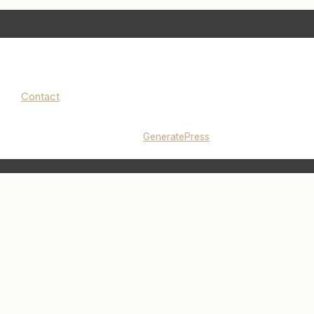
Contact
Mentions légales
|
Politique de confidentialité
© 2026 lucieminimalise.fr
• Construit avec
GeneratePress