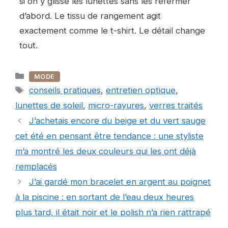
si on y glisse les lunettes sans les refermer
d’abord. Le tissu de rangement agit
exactement comme le t-shirt. Le détail change
tout.
Catégories
MODE
Étiquettes
conseils pratiques
,
entretien optique
,
lunettes de soleil
,
micro-rayures
,
verres traités
J’achetais encore du beige et du vert sauge
cet été en pensant être tendance : une styliste
m’a montré les deux couleurs qui les ont déjà
remplacés
J’ai gardé mon bracelet en argent au poignet
à la piscine : en sortant de l’eau deux heures
plus tard, il était noir et le polish n’a rien rattrapé