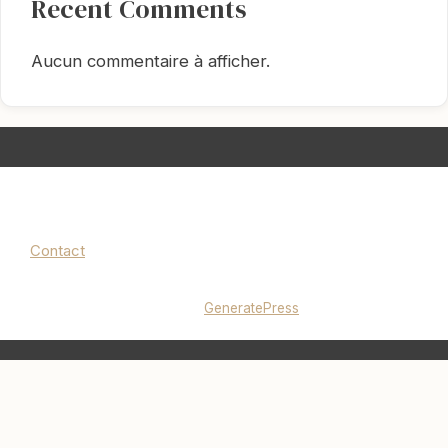
Recent Comments
Aucun commentaire à afficher.
Contact
Mentions légales
|
Politique de confidentialité
© 2026 lucieminimalise.fr
• Construit avec
GeneratePress