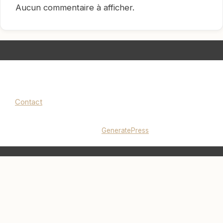
Aucun commentaire à afficher.
Contact
Mentions légales
|
Politique de confidentialité
© 2026 lucieminimalise.fr
• Construit avec
GeneratePress