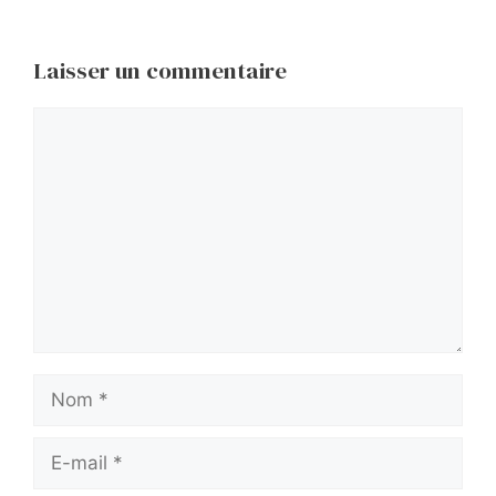
Laisser un commentaire
Commentaire
Nom
E-
mail