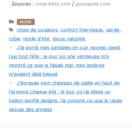
Sources :
croq-kilos.com
|
pourquois.com
Catégories
MODE
Étiquettes
choix de couleurs
,
confort thermique
,
garde-
robe
,
mode d'été
,
tissus naturels
J’ai porté mes sandales en cuir neuves pieds
nus tout l’été : le jour où une vendeuse m’a
montré ce que je faisais mal, mes lanières
m’avaient déjà blessé
J’écrasais mon chapeau de paille en haut de
l’armoire chaque été : le jour où j’ai glissé un
ballon gonflé dedans, j’ai compris ce que je ratais
depuis des années