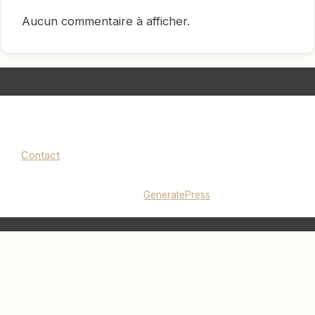
Aucun commentaire à afficher.
Contact
Mentions légales
|
Politique de confidentialité
© 2026 lucieminimalise.fr
• Construit avec
GeneratePress