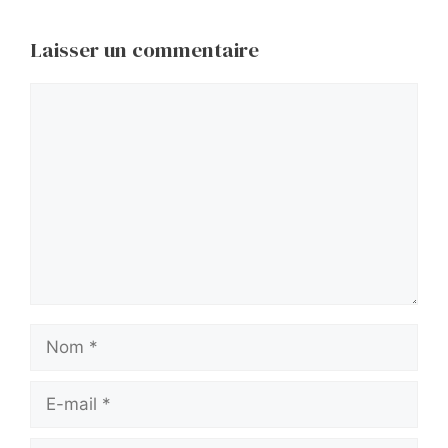
Laisser un commentaire
Commentaire
Nom
E-
mail