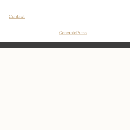
Contact
Mentions légales
|
Politique de confidentialité
© 2026 lucieminimalise.fr
• Construit avec
GeneratePress