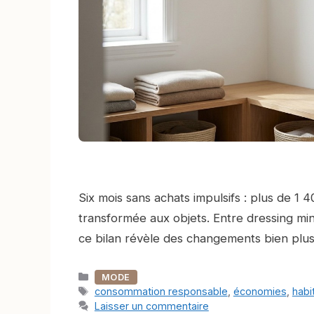
Six mois sans achats impulsifs : plus de 
transformée aux objets. Entre dressing min
ce bilan révèle des changements bien plus 
Catégories
MODE
Étiquettes
consommation responsable
,
économies
,
habi
Laisser un commentaire