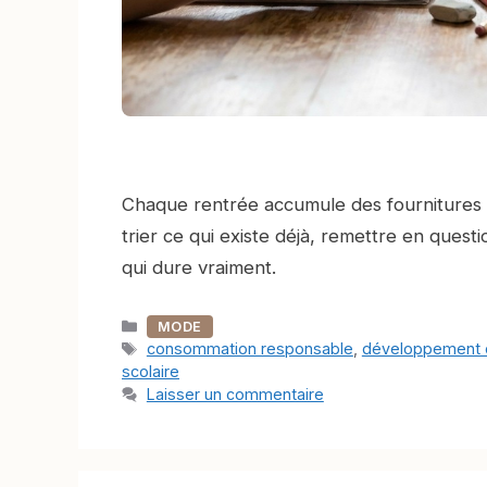
Chaque rentrée accumule des fournitures in
trier ce qui existe déjà, remettre en questi
qui dure vraiment.
Catégories
MODE
Étiquettes
consommation responsable
,
développement 
scolaire
Laisser un commentaire