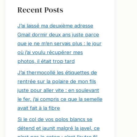
Recent Posts
J’ai laissé ma deuxième adresse
Gmail dormir deux ans juste parce
que je ne m’en servais plus : le jour
où j’ai voulu récupérer mes
photos, il était trop tard
J’ai thermocollé les étiquettes de
rentrée sur la polaire de mon fils
juste pour aller vite : en soulevant
le fer, j’ai compris ce que la semelle
avait fait à la fibre
Si le col de vos polos blancs se
détend et jaunit malgré la javel, ce