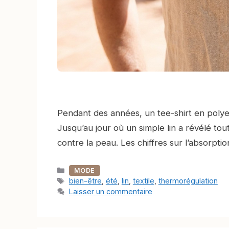
Pendant des années, un tee-shirt en polyest
Jusqu’au jour où un simple lin a révélé tout
contre la peau. Les chiffres sur l’absorptio
Catégories
MODE
Étiquettes
bien-être
,
été
,
lin
,
textile
,
thermorégulation
Laisser un commentaire